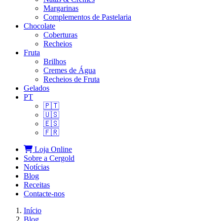
Margarinas
Complementos de Pastelaria
Chocolate
Coberturas
Recheios
Fruta
Brilhos
Cremes de Água
Recheios de Fruta
Gelados
PT
🇵🇹
🇺🇸
🇪🇸
🇫🇷
Loja Online
Sobre a Cergold
Notícias
Blog
Receitas
Contacte‑nos
Início
Blog