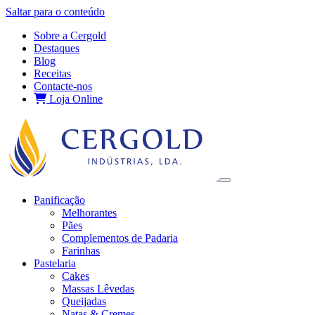
Saltar para o conteúdo
Sobre a Cergold
Destaques
Blog
Receitas
Contacte‑nos
Loja Online
Panificação
Melhorantes
Pães
Complementos de Padaria
Farinhas
Pastelaria
Cakes
Massas Lêvedas
Queijadas
Natas & Cremes