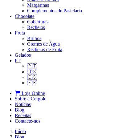
Margarinas
Complementos de Pastelaria
Chocolate
Coberturas
Recheios
Fruta
Brilhos
Cremes de Água
Recheios de Fruta
Gelados
PT
🇵🇹
🇺🇸
🇪🇸
🇫🇷
Loja Online
Sobre a Cergold
Notícias
Blog
Receitas
Contacte‑nos
Início
Blog