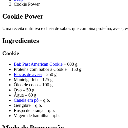
Cookie Power
Cookie Power
Uma receita nutritiva e cheia de sabor, que combina proteína, aveia, es
Ingredientes
Cookie
Bak Past American Cookie
– 600 g
Proteína com Sabor a Cookie – 150 g
Flocos de aveia
– 250 g
Manteiga fria – 125 g
Óleo de coco – 100 g
Ovo – 50 g
Água – 60 g
Canela em pó
– q.b.
Gengibre – q.b.
Raspa de laranja – q.b.
Vagem de baunilha – q.b.
Modo de Preparação