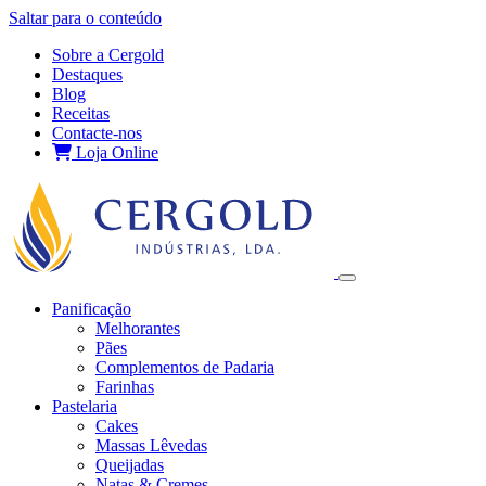
Saltar para o conteúdo
Sobre a Cergold
Destaques
Blog
Receitas
Contacte‑nos
Loja Online
Panificação
Melhorantes
Pães
Complementos de Padaria
Farinhas
Pastelaria
Cakes
Massas Lêvedas
Queijadas
Natas & Cremes