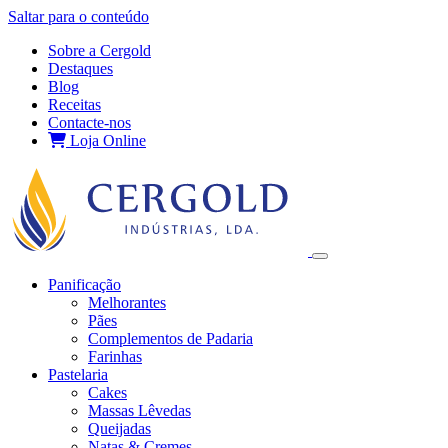
Saltar para o conteúdo
Sobre a Cergold
Destaques
Blog
Receitas
Contacte‑nos
Loja Online
Panificação
Melhorantes
Pães
Complementos de Padaria
Farinhas
Pastelaria
Cakes
Massas Lêvedas
Queijadas
Natas & Cremes