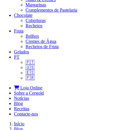
Margarinas
Complementos de Pastelaria
Chocolate
Coberturas
Recheios
Fruta
Brilhos
Cremes de Água
Recheios de Fruta
Gelados
PT
🇵🇹
🇺🇸
🇪🇸
🇫🇷
Loja Online
Sobre a Cergold
Notícias
Blog
Receitas
Contacte‑nos
Início
Blog